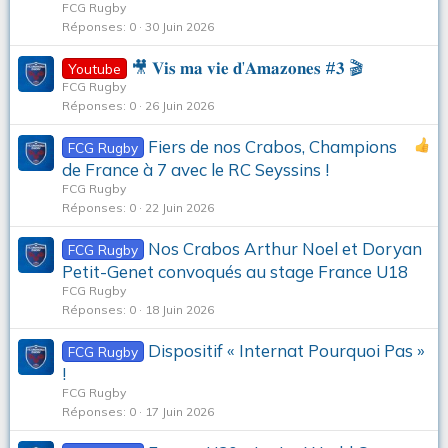
FCG Rugby
Réponses
0
30 Juin 2026
🎥 𝐕𝐢𝐬 𝐦𝐚 𝐯𝐢𝐞 𝐝’𝐀𝐦𝐚𝐳𝐨𝐧𝐞𝐬 #𝟑 🎬
Youtube
FCG Rugby
Réponses
0
26 Juin 2026
Fiers de nos Crabos, Champions
FCG Rugby
de France à 7 avec le RC Seyssins !
FCG Rugby
Réponses
0
22 Juin 2026
Nos Crabos Arthur Noel et Doryan
FCG Rugby
Petit-Genet convoqués au stage France U18
FCG Rugby
Réponses
0
18 Juin 2026
Dispositif « Internat Pourquoi Pas »
FCG Rugby
!
FCG Rugby
Réponses
0
17 Juin 2026