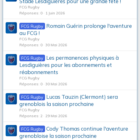
Stade Lesdiguières pour une grande fête !
FCG Rugby
Réponses
0
1 Juin 2026
Romain Guérin prolonge l'aventure
FCG Rugby
au FCG !
FCG Rugby
Réponses
0
30 Mai 2026
Les permanences physiques à
FCG Rugby
Lesdiguières pour les abonnements et
réabonnements
FCG Rugby
Réponses
0
30 Mai 2026
Lucas Tauzin (Clermont) sera
FCG Rugby
grenoblois la saison prochaine
FCG Rugby
Réponses
2
29 Mai 2026
Cody Thomas continue l'aventure
FCG Rugby
grenobloise la saison prochaine