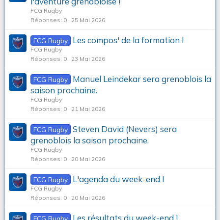
l'aventure grenobloise !
FCG Rugby
Réponses
0
25 Mai 2026
Les compos' de la formation !
FCG Rugby
FCG Rugby
Réponses
0
23 Mai 2026
Manuel Leindekar sera grenoblois la
FCG Rugby
saison prochaine.
FCG Rugby
Réponses
0
21 Mai 2026
Steven David (Nevers) sera
FCG Rugby
grenoblois la saison prochaine.
FCG Rugby
Réponses
0
20 Mai 2026
L'agenda du week-end !
FCG Rugby
FCG Rugby
Réponses
0
20 Mai 2026
Les résultats du week-end !
FCG Rugby