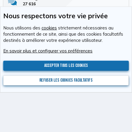
27 616
Membres
Nous respectons votre vie privée
337
Dernier membre
Nous utilisons des
cookies
strictement nécessaires au
Tchimbé Red
fonctionnement de ce site, ainsi que des cookies facultatifs
destinés à améliorer votre expérience utilisateur.
Cookies
RAvolution
Français (FR)
En savoir plus et configurer vos préférences
Nous contacter
Conditions générales d'utilisation
Politique de confidentialité
Aide
Accueil
R
S
Accepter tous les cookies
S
®
Community platform by XenForo
© 2010-2026 XenForo Ltd.
Photos : Karine
Valentin
Xenforo Add-ons
© by ©XenTR
Website is using
Ultimate Staff Page
created by StylesFactory
Refuser les cookies facultatifs
Discord Integration
© Jason Axelrod of
8WAYRUN
XenAtendo 2 PRO
© Jason Axelrod of
8WAYRUN