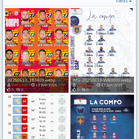
Filtres
20250613_183409.webp
IMG-20250613-WA0000.webp
badabugs
13 Juin 2025
badabugs
13 Juin 2025
0
0
0
0