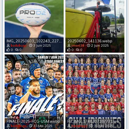
IMG_20250603_102243_227.webp
20250602_141136.webp
badabugs
3 Juin 2025
jmonl38
2 Juin 2025
0
0
0
0
FINALE-2025-FCG-USM.webp
FB_IMG_1748707187771.webp
badabugs
31 Mai 2025
badabugs
31 Mai 2025