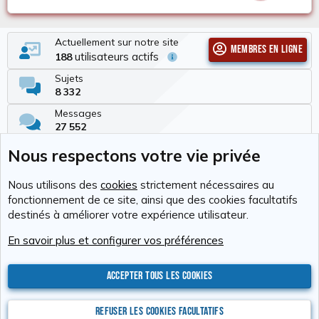
Actuellement sur notre site
Membres en ligne
utilisateurs actifs
188
Sujets
8 332
Messages
27 552
Membres
Nous respectons votre vie privée
335
Dernier membre
Nous utilisons des
cookies
strictement nécessaires au
biloute
fonctionnement de ce site, ainsi que des cookies facultatifs
destinés à améliorer votre expérience utilisateur.
Cookies
RAvolution
Français (FR)
En savoir plus et configurer vos préférences
Nous contacter
Conditions générales d'utilisation
Politique de confidentialité
Aide
Accueil
R
S
Accepter tous les cookies
S
®
Community platform by XenForo
© 2010-2026 XenForo Ltd.
Photos : Karine
Valentin
Xenforo Add-ons
© by ©XenTR
Website is using
Ultimate Staff Page
created by StylesFactory
Refuser les cookies facultatifs
Discord Integration
© Jason Axelrod of
8WAYRUN