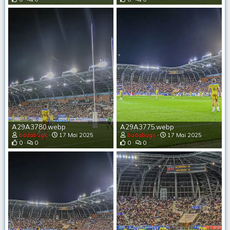
A29A3780.webp
A29A3775.webp
badabugs
17 Mai 2025
badabugs
17 Mai 2025
0
0
0
0