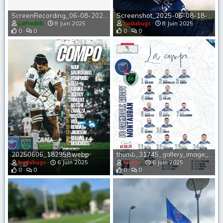
ScreenRecording_06-08-2025 14-09-58_1.mov
Screenshot_2025-06-08-18-24-52-301_com.instagram.android-edit.webp
LaFredrik
8 Juin 2025
badabugs
8 Juin 2025
0
0
0
0
20250606_182958.webp
thumb_31745_gallery_image_big.webp
badabugs
6 Juin 2025
Iaume
6 Juin 2025
0
0
0
0