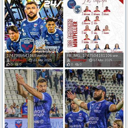
1747985543168.webp
FB_IMG_1747504181106.webp
badabugs
23 Mai 2025
badabugs
17 Mai 2025
0
0
0
0