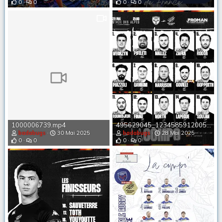
0
0
0
0
1000006739.mp4
495629045_1234585912005924_116323242214579753_n.webp
badabugs
30 Mai 2025
badabugs
28 Mai 2025
0
0
0
0