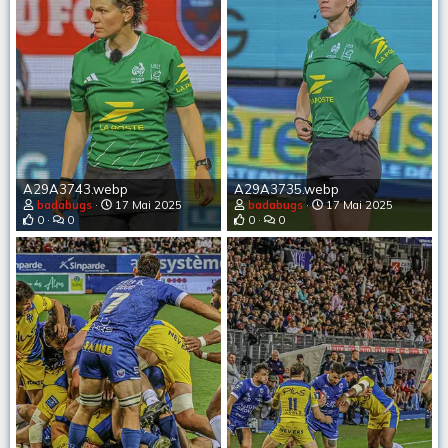
A29A3743.webp
A29A3735.webp
badabugs
17 Mai 2025
badabugs
17 Mai 2025
0
0
0
0