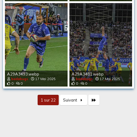
A29A3493.webp
A29A3481.webp
badabugs
17 Mai 2025
badabugs
17 Mai 2025
0
0
0
0
Dernier
1 sur 22
Suivant