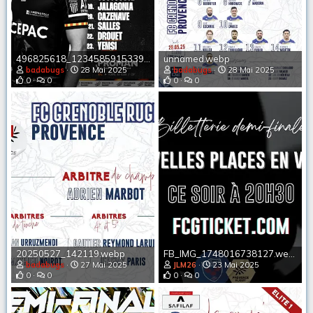
496825618_1234585915339257_1604959163025758585_n.webp
unnamed.webp
badabugs
28 Mai 2025
badabugs
28 Mai 2025
0
0
0
0
20250527_142119.webp
FB_IMG_1748016738127.webp
badabugs
27 Mai 2025
JLM26
23 Mai 2025
0
0
0
0