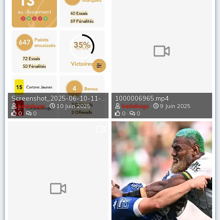
Screenshot_2025-06-10-11-35-51-888_com.android.chrome-edit.webp
1000006965.mp4
badabugs
10 Juin 2025
badabugs
9 Juin 2025
0
0
0
0