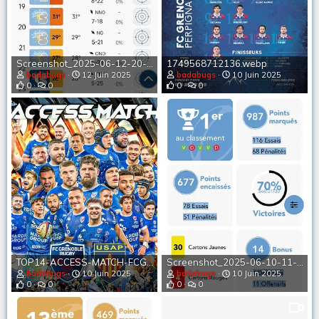
Screenshot_2025-06-12-20-25-04-656_com.android.chrome-edit.webp
1749568712136.webp
badabugs
12 Juin 2025
badabugs
10 Juin 2025
0
0
0
0
TOP14-ACCESS-MATCH-FCG-USAP.webp
Screenshot_2025-06-10-11-47-20-908_com.android.chrome-edit.webp
badabugs
10 Juin 2025
badabugs
10 Juin 2025
0
0
0
0