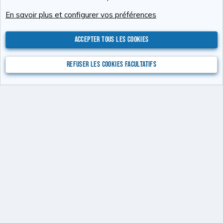
Cookies
RAvolution
Français (FR)
En savoir plus et configurer vos préférences
Nous contacter
Conditions générales d'utilisation
Politique de confidentialité
Aide
Accueil
R
S
Accepter tous les cookies
S
®
Community platform by XenForo
© 2010-2026 XenForo Ltd.
Photos : Karine
Valentin
Xenforo Add-ons
© by ©XenTR
Website is using
Ultimate Staff Page
created by StylesFactory
Refuser les cookies facultatifs
Discord Integration
© Jason Axelrod of
8WAYRUN
XenAtendo 2 PRO
© Jason Axelrod of
8WAYRUN