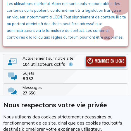
Les utilisateurs du Raffut-Alpin.net sont seuls responsables des
contenus qu’ils publient, conformément à la législation française
en vigueur, notamment la LCEN. Tout signalement de contenu illicite
ou portant atteinte à des droits peut être adressé aux
administrateurs via le formulaire de contact. Les contenus
contraires à la loi ou aux règles du forum pourront être supprimés.
Actuellement sur notre site
Membres en ligne
utilisateurs actifs
104
Sujets
8 352
Messages
27 656
Membres
Nous respectons votre vie privée
337
Dernier membre
Nous utilisons des
cookies
strictement nécessaires au
Tchimbé Red
fonctionnement de ce site, ainsi que des cookies facultatifs
destinés à améliorer votre expérience utilisateur.