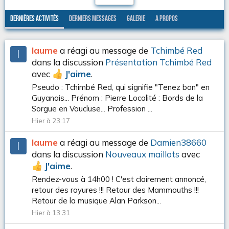
Dernières activités
Derniers messages
Galerie
A propos
Iaume
a réagi au message de
Tchimbé Red
I
dans la discussion
Présentation Tchimbé Red
avec
J'aime
.
Pseudo : Tchimbé Red, qui signifie "Tenez bon" en
Guyanais... Prénom : Pierre Localité : Bords de la
Sorgue en Vaucluse... Profession ...
Hier à 23:17
Iaume
a réagi au message de
Damien38660
I
dans la discussion
Nouveaux maillots
avec
J'aime
.
Rendez-vous à 14h00 ! C'est clairement annoncé,
retour des rayures !!! Retour des Mammouths !!!
Retour de la musique Alan Parkson...
Hier à 13:31