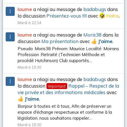
Iaume
a réagi au message de
badabugs
dans
I
la discussion
Présentez-vous !!!!
avec
Haha
.
Mardi à 22:14
Iaume
a réagi au message de
Moris38
dans la
I
discussion
Ma présentation
avec
J'aime
.
Pseudo :Moris38 Prénom :Maurice Localité :Moirans
Profession :Retraité (Technicien Méthode et
procédé Hutchinson) Club supportés...
Mardi à 19:30
Iaume
a réagi au message de
badabugs
dans
I
la discussion
Rappel – Respect de la
Important
vie privée et des informations médicales
avec
J'aime
.
Bonjour à toutes et à tous, Afin de préserver un
espace d'échange respectueux et conforme à la
législation, nous souhaitons rappeler...
Mardi à 19:30