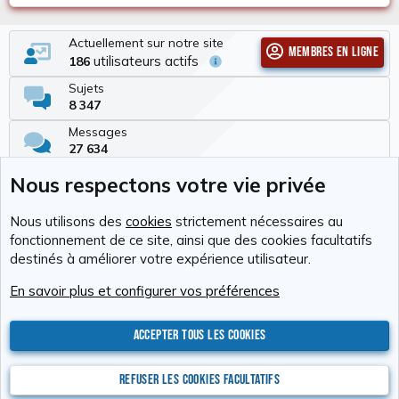
Actuellement sur notre site
Membres en ligne
utilisateurs actifs
186
Sujets
8 347
Messages
27 634
Membres
Nous respectons votre vie privée
337
Dernier membre
Nous utilisons des
cookies
strictement nécessaires au
Tchimbé Red
fonctionnement de ce site, ainsi que des cookies facultatifs
destinés à améliorer votre expérience utilisateur.
Cookies
RAvolution
Français (FR)
En savoir plus et configurer vos préférences
Nous contacter
Conditions générales d'utilisation
Politique de confidentialité
Aide
Accueil
R
S
Accepter tous les cookies
S
®
Community platform by XenForo
© 2010-2026 XenForo Ltd.
Photos : Karine
Valentin
Xenforo Add-ons
© by ©XenTR
Website is using
Ultimate Staff Page
created by StylesFactory
Refuser les cookies facultatifs
Discord Integration
© Jason Axelrod of
8WAYRUN