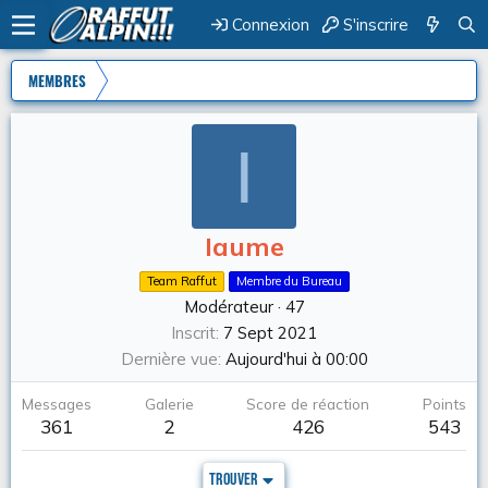
Connexion
S'inscrire
MEMBRES
I
Iaume
Team Raffut
Membre du Bureau
Modérateur
·
47
Inscrit
7 Sept 2021
Dernière vue
Aujourd'hui à 00:00
Messages
Galerie
Score de réaction
Points
361
2
426
543
Trouver