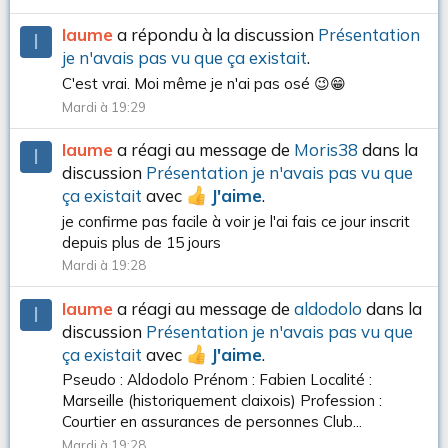
Iaume
a répondu à la discussion
Présentation
I
je n'avais pas vu que ça existait
.
C'est vrai. Moi même je n'ai pas osé 😉😁
Mardi à 19:29
Iaume
a réagi au message de
Moris38
dans la
I
discussion
Présentation je n'avais pas vu que
ça existait
avec
J'aime
.
je confirme pas facile à voir je l'ai fais ce jour inscrit
depuis plus de 15 jours
Mardi à 19:28
Iaume
a réagi au message de
aldodolo
dans la
I
discussion
Présentation je n'avais pas vu que
ça existait
avec
J'aime
.
Pseudo : Aldodolo Prénom : Fabien Localité :
Marseille (historiquement claixois) Profession :
Courtier en assurances de personnes Club...
Mardi à 19:28