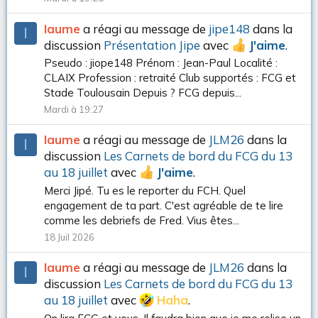
Iaume
a réagi au message de
jipe148
dans la
I
discussion
Présentation Jipe
avec
J'aime
.
Pseudo : jiope148 Prénom : Jean-Paul Localité :
CLAIX Profession : retraité Club supportés : FCG et
Stade Toulousain Depuis ? FCG depuis...
Mardi à 19:27
Iaume
a réagi au message de
JLM26
dans la
I
discussion
Les Carnets de bord du FCG du 13
au 18 juillet
avec
J'aime
.
Merci Jipé. Tu es le reporter du FCH. Quel
engagement de ta part. C'est agréable de te lire
comme les debriefs de Fred. Vius êtes...
18 Juil 2026
Iaume
a réagi au message de
JLM26
dans la
I
discussion
Les Carnets de bord du FCG du 13
au 18 juillet
avec
Haha
.