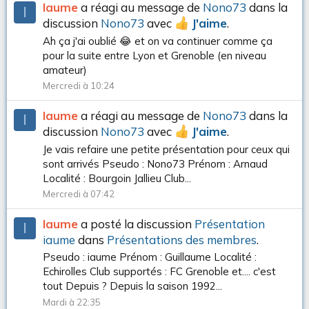
Iaume
a réagi au message de
Nono73
dans la
I
discussion
Nono73
avec
J'aime
.
Ah ça j'ai oublié 😂 et on va continuer comme ça
pour la suite entre Lyon et Grenoble (en niveau
amateur)
Mercredi à 10:24
Iaume
a réagi au message de
Nono73
dans la
I
discussion
Nono73
avec
J'aime
.
Je vais refaire une petite présentation pour ceux qui
sont arrivés Pseudo : Nono73 Prénom : Arnaud
Localité : Bourgoin Jallieu Club...
Mercredi à 07:42
Iaume
a posté la discussion
Présentation
I
iaume
dans
Présentations des membres
.
Pseudo : iaume Prénom : Guillaume Localité :
Echirolles Club supportés : FC Grenoble et.... c'est
tout Depuis ? Depuis la saison 1992...
Mardi à 22:35