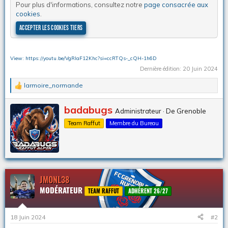
Pour plus d'informations, consultez notre
page consacrée aux
cookies
.
Accepter les cookies tiers
View: https://youtu.be/VgRIaF12Khc?si=ccRTQs-_cQH-1h6D
Dernière édition:
20 Juin 2024
larmoire_normande
L
e
s
É
badabugs
Administrateur
·
De
Grenoble
r
c
é
Team Raffut
Membre du Bureau
r
a
i
c
t
t
p
i
a
o
n
r
JMONL38
s
:
MODÉRATEUR
TEAM RAFFUT
ADHÉRENT 26/27
18 Juin 2024
#2