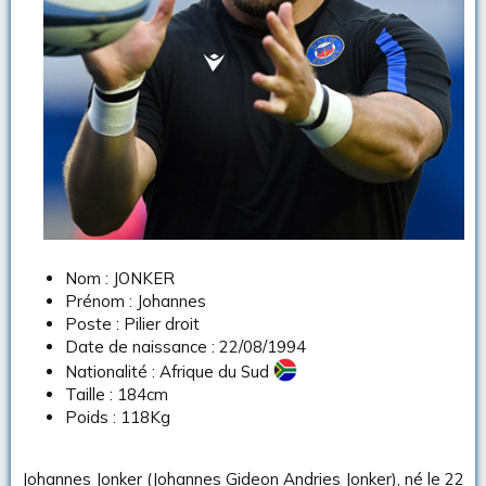
u
s
s
i
o
n
Nom : JONKER
Prénom : Johannes
Poste : Pilier droit
Date de naissance : 22/08/1994
Nationalité : Afrique du Sud
Taille : 184cm
Poids : 118Kg
Johannes Jonker (Johannes Gideon Andries Jonker), né le 22