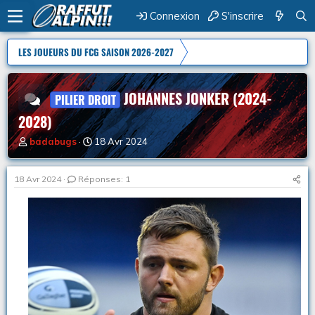
Connexion
S'inscrire
LES JOUEURS DU FCG SAISON 2026-2027
JOHANNES JONKER (2024-
PILIER DROIT
2028)
A
D
badabugs
18 Avr 2024
u
a
t
t
e
e
18 Avr 2024
Réponses: 1
u
d
r
e
d
d
e
é
l
b
a
u
d
t
i
s
c