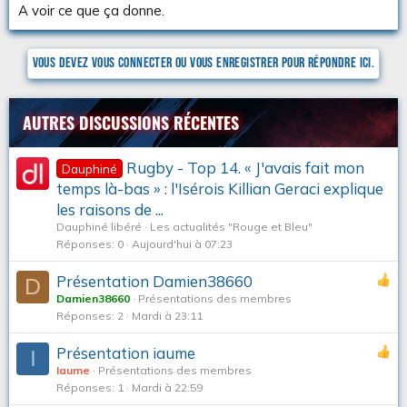
A voir ce que ça donne.
Vous devez vous connecter ou vous enregistrer pour répondre ici.
AUTRES DISCUSSIONS RÉCENTES
Rugby - Top 14. « J'avais fait mon
Dauphiné
temps là-bas » : l'Isérois Killian Geraci explique
les raisons de ...
Dauphiné libéré
Les actualités "Rouge et Bleu"
Réponses
0
Aujourd'hui à 07:23
Présentation Damien38660
D
Damien38660
Présentations des membres
Réponses
2
Mardi à 23:11
Présentation iaume
I
Iaume
Présentations des membres
Réponses
1
Mardi à 22:59