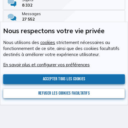
8 332
Messages
27 552
Membres
Nous respectons votre vie privée
335
Dernier membre
Nous utilisons des
cookies
strictement nécessaires au
biloute
fonctionnement de ce site, ainsi que des cookies facultatifs
destinés à améliorer votre expérience utilisateur.
Cookies
RAvolution
Français (FR)
En savoir plus et configurer vos préférences
Nous contacter
Conditions générales d'utilisation
Politique de confidentialité
Aide
Accueil
R
S
Accepter tous les cookies
S
®
Community platform by XenForo
© 2010-2026 XenForo Ltd.
Photos : Karine
Valentin
Xenforo Add-ons
© by ©XenTR
Website is using
Ultimate Staff Page
created by StylesFactory
Refuser les cookies facultatifs
Discord Integration
© Jason Axelrod of
8WAYRUN
XenAtendo 2 PRO
© Jason Axelrod of
8WAYRUN