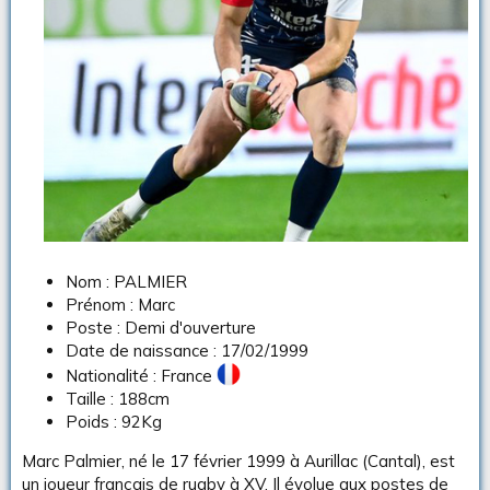
u
s
s
i
o
n
Nom : PALMIER
Prénom : Marc
Poste : Demi d'ouverture
Date de naissance : 17/02/1999
Nationalité : France
Taille : 188cm
Poids : 92Kg
Marc Palmier, né le 17 février 1999 à Aurillac (Cantal), est
un joueur français de rugby à XV. Il évolue aux postes de