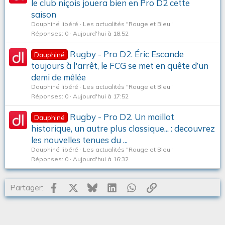
le club niçois jouera bien en Pro D2 cette
saison
Dauphiné libéré
Les actualités "Rouge et Bleu"
Réponses
0
Aujourd'hui à 18:52
Rugby - Pro D2. Éric Escande
Dauphiné
toujours à l'arrêt, le FCG se met en quête d’un
demi de mêlée
Dauphiné libéré
Les actualités "Rouge et Bleu"
Réponses
0
Aujourd'hui à 17:52
Rugby - Pro D2. Un maillot
Dauphiné
historique, un autre plus classique... : decouvrez
les nouvelles tenues du ...
Dauphiné libéré
Les actualités "Rouge et Bleu"
Réponses
0
Aujourd'hui à 16:32
Facebook
X
Bluesky
LinkedIn
WhatsApp
Lien
Partager: