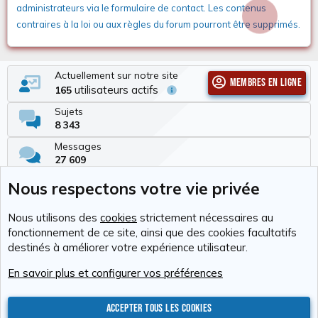
administrateurs via le formulaire de contact. Les contenus
contraires à la loi ou aux règles du forum pourront être supprimés.
Actuellement sur notre site
Membres en ligne
utilisateurs actifs
165
Sujets
8 343
Messages
27 609
Membres
Nous respectons votre vie privée
337
Dernier membre
Nous utilisons des
cookies
strictement nécessaires au
Tchimbé Red
fonctionnement de ce site, ainsi que des cookies facultatifs
destinés à améliorer votre expérience utilisateur.
Cookies
RAvolution
Français (FR)
En savoir plus et configurer vos préférences
Nous contacter
Conditions générales d'utilisation
Politique de confidentialité
Aide
Accueil
R
S
Accepter tous les cookies
S
®