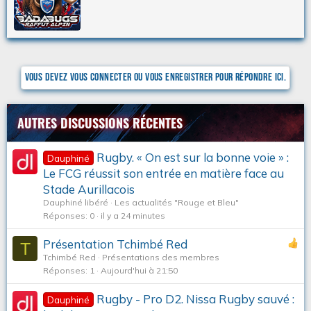
i
c
t
t
p
i
a
o
n
r
s
Vous devez vous connecter ou vous enregistrer pour répondre ici.
:
AUTRES DISCUSSIONS RÉCENTES
Rugby. « On est sur la bonne voie » :
Dauphiné
Le FCG réussit son entrée en matière face au
Stade Aurillacois
Dauphiné libéré
Les actualités "Rouge et Bleu"
Réponses
0
il y a 24 minutes
Présentation Tchimbé Red
T
Tchimbé Red
Présentations des membres
Réponses
1
Aujourd'hui à 21:50
Rugby - Pro D2. Nissa Rugby sauvé :
Dauphiné