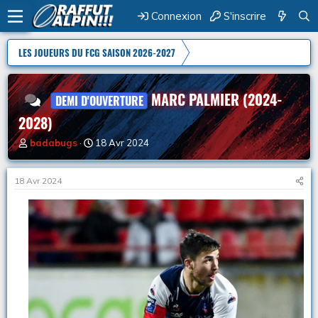
Connexion
S'inscrire
LES JOUEURS DU FCG SAISON 2026-2027
MARC PALMIER (2024-
DEMI D'OUVERTURE
2028)
A
D
badabugs
18 Avr 2024
u
a
t
t
e
e
18 Avr 2024
u
d
r
e
d
d
e
é
l
b
a
u
d
t
i
s
c