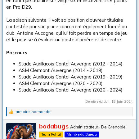
en tant que titulaire sur vingt-six et inscrivant 249 points
en Pro D29.
La saison suivante, il voit sa position d'ouvreur titulaire
contestée par son jeune concurrent également formé au
club, Antoine Aucagne, qui lui fait perdre en temps de jeu
et le pousse à évoluer au poste d'arrière et de centre.
Parcours
Stade Aurillacois Cantal Auvergne (2012 - 2014)
ASM Clermont Auvergne (2014 - 2019)
Stade Aurillacois Cantal Auvergne (2019 - 2019)
ASM Clermont Auvergne (2020 - 2020)
Stade Aurillacois Cantal Auvergne (2020 - 2024)
Dernière édition:
18 Juin 2024
larmoire_normande
L
e
s
É
badabugs
Administrateur
·
De
Grenoble
r
c
é
Team Raffut
Membre du Bureau
r
a