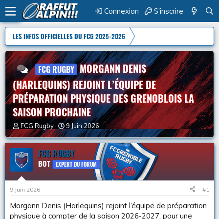
Connexion
S'inscrire
LES INFOS OFFICIELLES DU FCG 2025-2026
MORGANN DENIS
FCG RUGBY
(HARLEQUINS) REJOINT L’ÉQUIPE DE
PRÉPARATION PHYSIQUE DES GRENOBLOIS LA
SAISON PROCHAINE
A
D
FCG Rugby
9 Juin 2026
u
a
t
t
e
FCG RUGBY
e
u
d
BOT
EXPERT DU FORUM
r
e
d
d
e
é
9 Juin 2026
#1
l
b
a
u
Morgann Denis (Harlequins) rejoint l’équipe de préparation
d
t
physique à compter de la saison 2026-2027, pour une