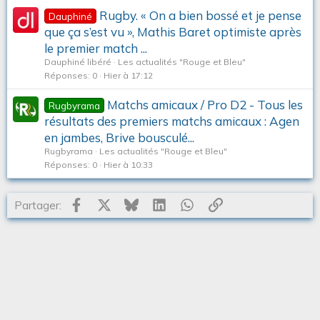
Rugby. « On a bien bossé et je pense
Dauphiné
que ça s’est vu », Mathis Baret optimiste après
le premier match ...
Dauphiné libéré
Les actualités "Rouge et Bleu"
Réponses
0
Hier à 17:12
Matchs amicaux / Pro D2 - Tous les
Rugbyrama
résultats des premiers matchs amicaux : Agen
en jambes, Brive bousculé...
Rugbyrama
Les actualités "Rouge et Bleu"
Réponses
0
Hier à 10:33
Facebook
X
Bluesky
LinkedIn
WhatsApp
Lien
Partager: