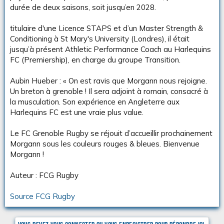
i
durée de deux saisons, soit jusqu’en 2028.
s
c
titulaire d'une Licence STAPS et d’un Master Strength &
u
Conditioning à St Mary's University (Londres), il était
s
s
jusqu’à présent Athletic Performance Coach au Harlequins
i
FC (Premiership), en charge du groupe Transition.
o
n
Aubin Hueber : « On est ravis que Morgann nous rejoigne.
Un breton à grenoble ! Il sera adjoint à romain, consacré à
la musculation. Son expérience en Angleterre aux
Harlequins FC
est une vraie plus value.
Le FC Grenoble Rugby se réjouit d’accueillir prochainement
Morgann sous les couleurs rouges & bleues. Bienvenue
Morgann !
Auteur : FCG Rugby
Source FCG Rugby