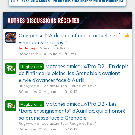
Vous devez vous connecter ou vous enregistrer pour répondre ici.
AUTRES DISCUSSIONS RÉCENTES
Que pense l'IA de son influence actuelle et à
venir dans le rugby ?
badabugs
Saison 2026-2027
Réponses
0
Aujourd'hui à 12:56
Matches amicaux/Pro D2 - En dépit
Rugbyrama
de l'infirmerie pleine, les Grenoblois avaient
envie d’avancer face à Aurill
Rugbyrama
Les actualités "Rouge et Bleu"
Réponses
0
Aujourd'hui à 10:42
Matches amicaux/Pro D2 - Les
Rugbyrama
"bons enseignements" d’Aurillac, qui a honoré
sa promesse face à Grenoble
Rugbyrama
Les actualités "Rouge et Bleu"
Réponses
0
Aujourd'hui à 10:42