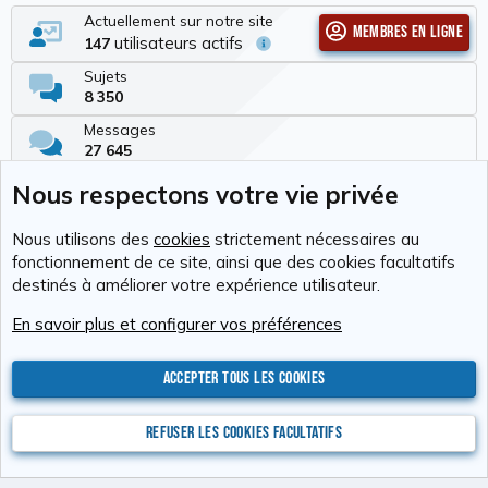
Actuellement sur notre site
Membres en ligne
utilisateurs actifs
147
Sujets
8 350
Messages
27 645
Membres
Nous respectons votre vie privée
337
Dernier membre
Nous utilisons des
cookies
strictement nécessaires au
Tchimbé Red
fonctionnement de ce site, ainsi que des cookies facultatifs
destinés à améliorer votre expérience utilisateur.
Cookies
RAvolution
Français (FR)
En savoir plus et configurer vos préférences
Nous contacter
Conditions générales d'utilisation
Politique de confidentialité
Aide
Accueil
R
S
Accepter tous les cookies
S
®
Community platform by XenForo
© 2010-2026 XenForo Ltd.
Photos : Karine
Valentin
Xenforo Add-ons
© by ©XenTR
Website is using
Ultimate Staff Page
created by StylesFactory
Refuser les cookies facultatifs
Discord Integration
© Jason Axelrod of
8WAYRUN
XenAtendo 2 PRO
© Jason Axelrod of
8WAYRUN