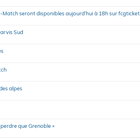
s-Match seront disponibles aujourd’hui à 18h sur fcgticke
arvis Sud
es
tch
 des alpes
à perdre que Grenoble »