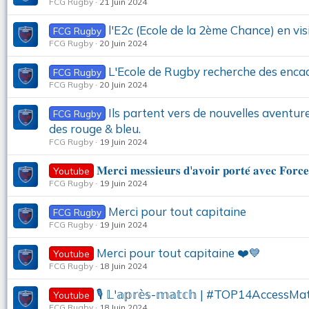
FCG Rugby
21 Juin 2024
l'E2c (Ecole de la 2ème Chance) en vis
FCG Rugby
FCG Rugby
20 Juin 2024
L'Ecole de Rugby recherche des enca
FCG Rugby
FCG Rugby
20 Juin 2024
Ils partent vers de nouvelles aventures
FCG Rugby
des rouge & bleu.
FCG Rugby
19 Juin 2024
𝐌𝐞𝐫𝐜𝐢 𝐦𝐞𝐬𝐬𝐢𝐞𝐮𝐫𝐬 𝐝'𝐚𝐯𝐨𝐢𝐫 𝐩𝐨𝐫𝐭𝐞́ 𝐚𝐯𝐞𝐜 𝐅𝐨𝐫
Youtube
FCG Rugby
19 Juin 2024
Merci pour tout capitaine
FCG Rugby
FCG Rugby
19 Juin 2024
Merci pour tout capitaine ❤️💙
Youtube
FCG Rugby
18 Juin 2024
🎙️ 𝕃'𝕒𝕡𝕣𝕖̀𝕤-𝕞𝕒𝕥𝕔𝕙 | #TOP14AccessM
Youtube
FCG Rugby
18 Juin 2024