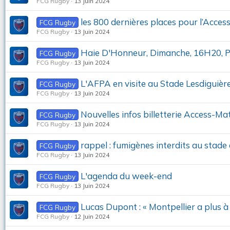
FCG Rugby
13 Juin 2024
les 800 dernières places pour l’Acces
FCG Rugby
FCG Rugby
13 Juin 2024
Haie D'Honneur, Dimanche, 16H20, P
FCG Rugby
FCG Rugby
13 Juin 2024
L'AFPA en visite au Stade Lesdiguièr
FCG Rugby
FCG Rugby
13 Juin 2024
Nouvelles infos billetterie Access-Ma
FCG Rugby
FCG Rugby
13 Juin 2024
rappel : fumigènes interdits au stade
FCG Rugby
FCG Rugby
13 Juin 2024
L'agenda du week-end
FCG Rugby
FCG Rugby
13 Juin 2024
Lucas Dupont : « Montpellier a plus 
FCG Rugby
FCG Rugby
12 Juin 2024