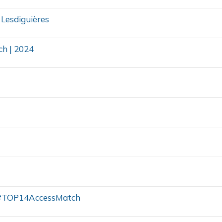
 Lesdiguières
ch | 2024
e #TOP14AccessMatch