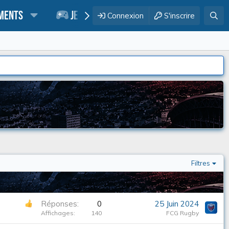
ments
Jeu des pronos
Twitch
Q
Connexion
S'inscrire
Filtres
Réponses
0
25 Juin 2024
Affichages
140
FCG Rugby