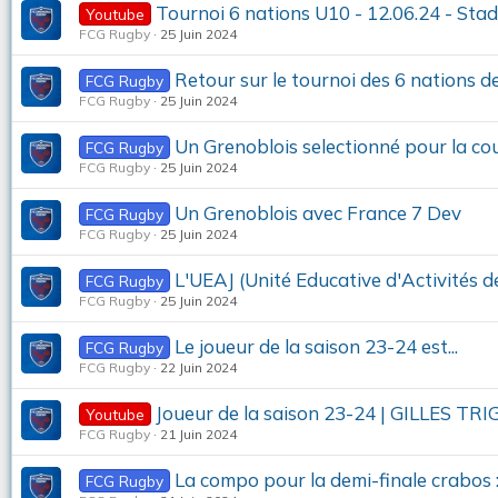
Tournoi 6 nations U10 - 12.06.24 - Sta
Youtube
FCG Rugby
25 Juin 2024
Retour sur le tournoi des 6 nations 
FCG Rugby
FCG Rugby
25 Juin 2024
Un Grenoblois selectionné pour la c
FCG Rugby
FCG Rugby
25 Juin 2024
Un Grenoblois avec France 7 Dev
FCG Rugby
FCG Rugby
25 Juin 2024
L'UEAJ (Unité Educative d'Activités de
FCG Rugby
FCG Rugby
25 Juin 2024
Le joueur de la saison 23-24 est...
FCG Rugby
FCG Rugby
22 Juin 2024
Joueur de la saison 23-24 | GILLES 
Youtube
FCG Rugby
21 Juin 2024
La compo pour la demi-finale crabos 
FCG Rugby