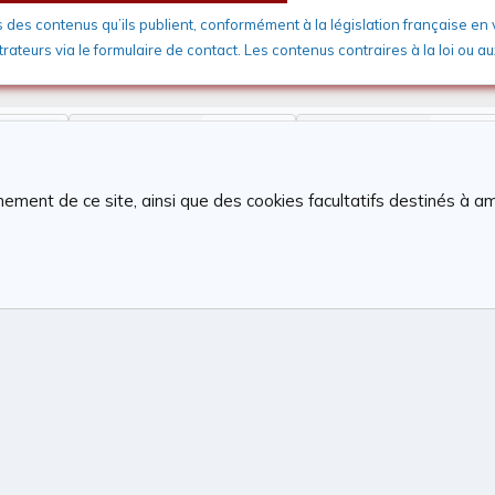
s des contenus qu’ils publient, conformément à la législation française en
rateurs via le formulaire de contact. Les contenus contraires à la loi ou 
Sujets
Messages
en ligne
8 343
27 613
ement de ce site, ainsi que des cookies facultatifs destinés à am
Nous contacter
Conditions gé
®
atform by XenForo
© 2010-2026 XenForo Ltd.
Photos : Karine Valentin
Xenforo Add-ons
Website is using
Ultimate Staff Page
created by StylesFactory
Discord Integration
© Jason Axelrod of
8WAYRUN
XenAtendo 2 PRO
© Jason Axelrod of
8WAYRUN