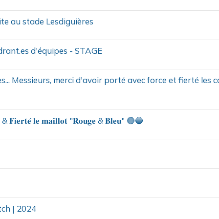
ite au stade Lesdiguières
drant.es d'équipes - STAGE
... Messieurs, merci d'avoir porté avec force et fierté les 
𝐜𝐞 & 𝐅𝐢𝐞𝐫𝐭𝐞́ 𝐥𝐞 𝐦𝐚𝐢𝐥𝐥𝐨𝐭 "𝐑𝐨𝐮𝐠𝐞 & 𝐁𝐥𝐞𝐮" 🔴🔵
atch | 2024