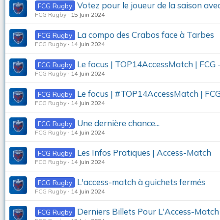
Votez pour le joueur de la saison ave
FCG Rugby
FCG Rugby
15 Juin 2024
La compo des Crabos face à Tarbes
FCG Rugby
FCG Rugby
14 Juin 2024
Le focus | TOP14AccessMatch | FCG
FCG Rugby
FCG Rugby
14 Juin 2024
Le focus | #TOP14AccessMatch | FC
FCG Rugby
FCG Rugby
14 Juin 2024
Une dernière chance...
FCG Rugby
FCG Rugby
14 Juin 2024
Les Infos Pratiques | Access-Match
FCG Rugby
FCG Rugby
14 Juin 2024
L'access-match à guichets fermés
FCG Rugby
FCG Rugby
14 Juin 2024
Derniers Billets Pour L'Access-Match 
FCG Rugby