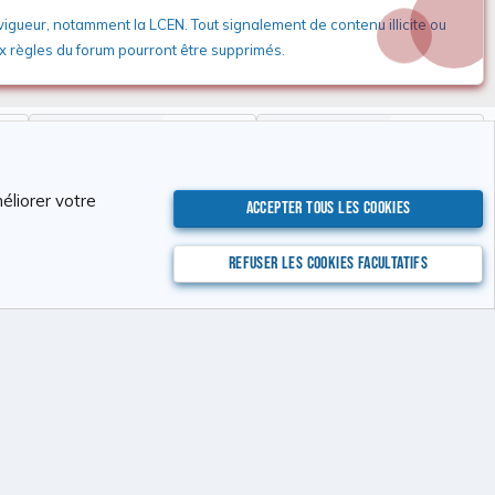
 vigueur, notamment la LCEN. Tout signalement de contenu illicite ou
aux règles du forum pourront être supprimés.
Membres
Dernier membre
337
Tchimbé Red
éliorer votre
nérales d'utilisation
Politique de confidentialité
Aide
Accueil
R
Accepter tous les cookies
S
S
© by ©XenTR
Refuser les cookies facultatifs