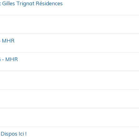
c Gilles Trignat Résidences
 - MHR
G - MHR
Dispos Ici !