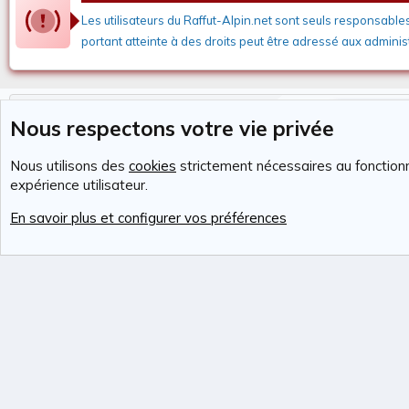
Les utilisateurs du Raffut-Alpin.net sont seuls responsable
portant atteinte à des droits peut être adressé aux administ
Actuellement sur notre site
Membres 
Nous respectons votre vie privée
utilisateurs actifs
139
Nous utilisons des
cookies
strictement nécessaires au fonctionn
Cookies
RAvolution
Français (FR)
expérience utilisateur.
Community pl
En savoir plus et configurer vos préférences