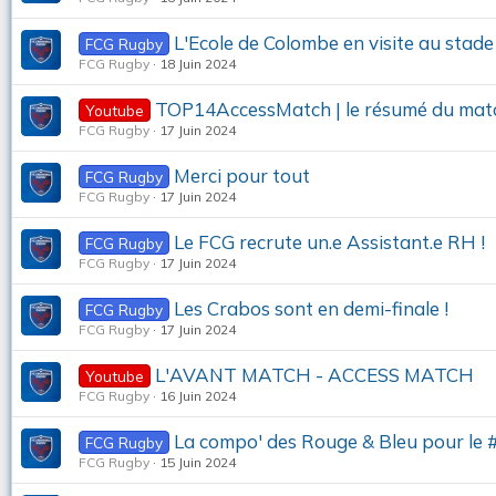
L'Ecole de Colombe en visite au stade
FCG Rugby
FCG Rugby
18 Juin 2024
TOP14AccessMatch | le résumé du mat
Youtube
FCG Rugby
17 Juin 2024
Merci pour tout
FCG Rugby
FCG Rugby
17 Juin 2024
Le FCG recrute un.e Assistant.e RH !
FCG Rugby
FCG Rugby
17 Juin 2024
Les Crabos sont en demi-finale !
FCG Rugby
FCG Rugby
17 Juin 2024
L'AVANT MATCH - ACCESS MATCH
Youtube
FCG Rugby
16 Juin 2024
La compo' des Rouge & Bleu pour l
FCG Rugby
FCG Rugby
15 Juin 2024