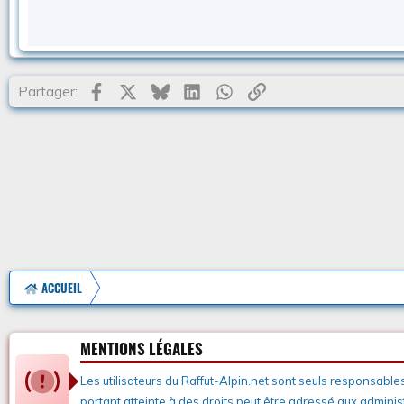
Facebook
X
Bluesky
LinkedIn
WhatsApp
Lien
Partager:
ACCUEIL
MENTIONS LÉGALES
Les utilisateurs du Raffut-Alpin.net sont seuls responsable
portant atteinte à des droits peut être adressé aux administ