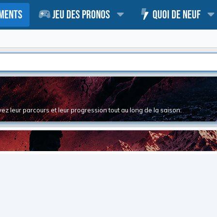
ments
Jeu des pronos
Quoi de neuf
z leur parcours et leur progression tout au long de la saison.