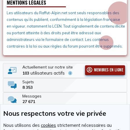
MENTIONS LÉGALES
Les utilisateurs du Raffut-Alpin.net sont seuls responsables des
contenus qu’ils publient, conformément à la législation française
en vigueur, notamment la LCEN. Tout signalement de contenu illicite
ou portant atteinte à des droits peut être adressé aux
administrateurs via le formulaire de contact. Les contenus
contraires à la loi ou aux règles du forum pourront être supprimés.
Actuellement sur notre site
Membres en ligne
utilisateurs actifs
103
Sujets
8 353
Messages
27 671
Membres
Nous respectons votre vie privée
337
Dernier membre
Nous utilisons des
cookies
strictement nécessaires au