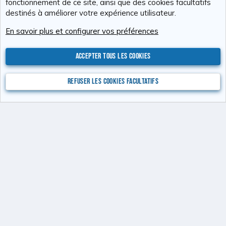
Tchimbé Red
fonctionnement de ce site, ainsi que des cookies facultatifs
destinés à améliorer votre expérience utilisateur.
Cookies
RAvolution
Français (FR)
En savoir plus et configurer vos préférences
Nous contacter
Conditions générales d'utilisation
Politique de confidentialité
Aide
Accueil
R
S
Accepter tous les cookies
S
®
Community platform by XenForo
© 2010-2026 XenForo Ltd.
Photos : Karine
Valentin
Xenforo Add-ons
© by ©XenTR
Website is using
Ultimate Staff Page
created by StylesFactory
Refuser les cookies facultatifs
Discord Integration
© Jason Axelrod of
8WAYRUN
XenAtendo 2 PRO
© Jason Axelrod of
8WAYRUN