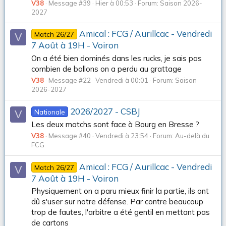
V38
Message #39
Hier à 00:53
Forum:
Saison 2026-
2027
Amical : FCG / Aurillcac - Vendredi
Match 26/27
V
7 Août à 19H - Voiron
On a été bien dominés dans les rucks, je sais pas
combien de ballons on a perdu au grattage
V38
Message #22
Vendredi à 00:01
Forum:
Saison
2026-2027
2026/2027 - CSBJ
Nationale
V
Les deux matchs sont face à Bourg en Bresse ?
V38
Message #40
Vendredi à 23:54
Forum:
Au-delà du
FCG
Amical : FCG / Aurillcac - Vendredi
Match 26/27
V
7 Août à 19H - Voiron
Physiquement on a paru mieux finir la partie, ils ont
dû s'user sur notre défense. Par contre beaucoup
trop de fautes, l'arbitre a été gentil en mettant pas
de cartons