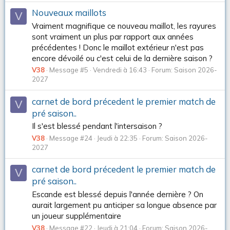
Nouveaux maillots
V
Vraiment magnifique ce nouveau maillot, les rayures
sont vraiment un plus par rapport aux années
précédentes ! Donc le maillot extérieur n'est pas
encore dévoilé ou c'est celui de la dernière saison ?
V38
Message #5
Vendredi à 16:43
Forum:
Saison 2026-
2027
carnet de bord précedent le premier match de
V
pré saison..
Il s'est blessé pendant l'intersaison ?
V38
Message #24
Jeudi à 22:35
Forum:
Saison 2026-
2027
carnet de bord précedent le premier match de
V
pré saison..
Escande est blessé depuis l'année dernière ? On
aurait largement pu anticiper sa longue absence par
un joueur supplémentaire
V38
Message #22
Jeudi à 21:04
Forum:
Saison 2026-